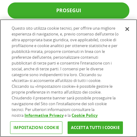
PROSEGUI
Questo sito utilizza cookie tecnici, per offrire una migliore
esperienza di navigazione, e, previo consenso dell’utente (o
Hai qualche dubbio?
altra appropriata base giuridica, ove applicabile), cookie di
profilazione e cookie analitici per ottenere statistiche e per
pubblicità mirata, proporre contenuti in linea con le
Chiamaci, i nostri specialisti sono a tua disposizione
preferenze dell’utente, personalizzare contenuti
per rispondere alle tue domande.
pubblicitari di terze parti e consentire l’interazione con i
social, anche di terze parti. I consensi per le diverse
Servizio Clienti
categorie sono indipendenti tra loro. Cliccando su
«Accetta» si acconsente all’utilizzo di tutti i cookie.
800.097.097
Cliccando su «Impostazioni cookie» è possibile gestire le
proprie preferenze in merito all’utilizzo dei cookie.
Chiudendo il presente banner sarà possibile proseguire la
Attivo dal lunedì al venerdì dalle 9:00 alle 18:00.
navigazione del Sito con l’installazione dei soli cookie
tecnici. Per ulteriori informazioni consultare la
nostra
Informativa Privacy
e la
Cookie Policy
IMPOSTAZIONI COOKIE
ACCETTA TUTTI I COOKIE