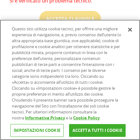
Si è verificato un problema tecnico.
ACCETTA CLAUSOLE
Questo sito utilizza cookie tecnici, per offrire una migliore
esperienza di navigazione, e, previo consenso dell’utente (o
altra appropriata base giuridica, ove applicabile), cookie di
profilazione e cookie analitici per ottenere statistiche e per
Hai qualche dubbio?
pubblicità mirata, proporre contenuti in linea con le
preferenze dell’utente, personalizzare contenuti
Chiamaci, i nostri specialisti sono a tua disposizione
pubblicitari di terze parti e consentire l’interazione con i
social, anche di terze parti. I consensi per le diverse
per rispondere alle tue domande.
categorie sono indipendenti tra loro. Cliccando su
«Accetta» si acconsente all’utilizzo di tutti i cookie.
Servizio Clienti
Cliccando su «Impostazioni cookie» è possibile gestire le
proprie preferenze in merito all’utilizzo dei cookie.
800.097.097
Chiudendo il presente banner sarà possibile proseguire la
navigazione del Sito con l’installazione dei soli cookie
tecnici. Per ulteriori informazioni consultare la
Attivo dal lunedì al venerdì dalle 9:00 alle 18:00.
nostra
Informativa Privacy
e la
Cookie Policy
IMPOSTAZIONI COOKIE
ACCETTA TUTTI I COOKIE