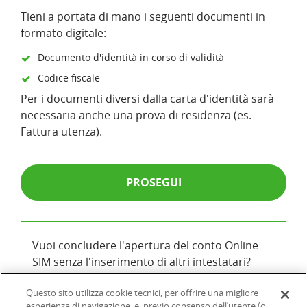
Tieni a portata di mano i seguenti documenti in
formato digitale:
Documento d'identità in corso di validità
Codice fiscale
Per i documenti diversi dalla carta d'identità sarà
necessaria anche una prova di residenza (es.
Fattura utenza).
PROSEGUI
Vuoi concludere l'apertura del conto Online
SIM senza l'inserimento di altri intestatari?
Si, desidero aprire il conto eliminando gli altri
Questo sito utilizza cookie tecnici, per offrire una migliore
intestatari non ancora inseriti
esperienza di navigazione, e, previo consenso dell’utente (o