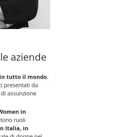
lle aziende
in tutto il mondo.
i presentati da
 di assunzione
“Women in
tono ruoli
In Italia, in
uale di donne nel