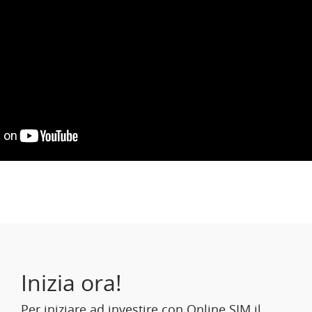
Inizia ora!
Per iniziare ad investire con Online SIM il