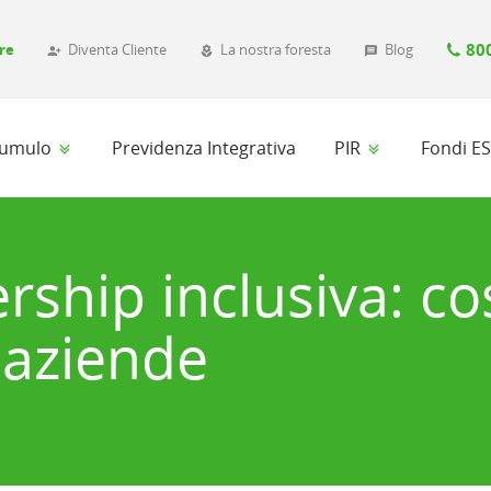
80
re
Diventa Cliente
La nostra foresta
Blog
person_add_alt_1
local_florist
message
ccumulo
Previdenza Integrativa
PIR
Fondi E
ership inclusiva: co
 aziende