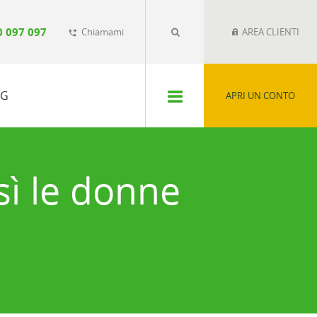
0 097 097
Chiamami
AREA CLIENTI
phone_forwarded
SG
APRI UN CONTO
sì le donne