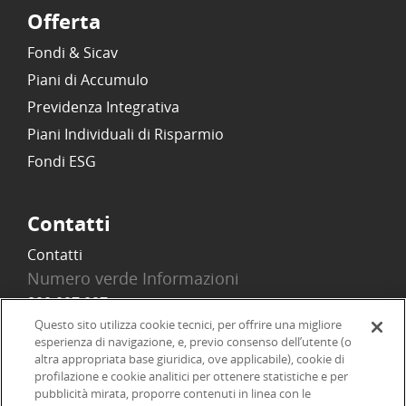
Offerta
Fondi & Sicav
Piani di Accumulo
Previdenza Integrativa
Piani Individuali di Risparmio
Fondi ESG
Contatti
Contatti
Numero verde Informazioni
800 097 097
Email
Questo sito utilizza cookie tecnici, per offrire una migliore
esperienza di navigazione, e, previo consenso dell’utente (o
info@onlinesim.it
altra appropriata base giuridica, ove applicabile), cookie di
profilazione e cookie analitici per ottenere statistiche e per
pubblicità mirata, proporre contenuti in linea con le