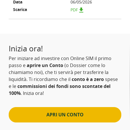
06/05/2026
get_app
PDF
Inizia ora!
Per iniziare ad investire con Online SIM il primo
passo e
aprire un Conto
(o Dossier come lo
chiamiamo noi), che ti servirà per trasferire la
liquidità. Ti ricordiamo che il
conto è a zero
spese
e le
commissioni dei fondi sono scontate del
100%
. Inizia ora!
APRI UN CONTO