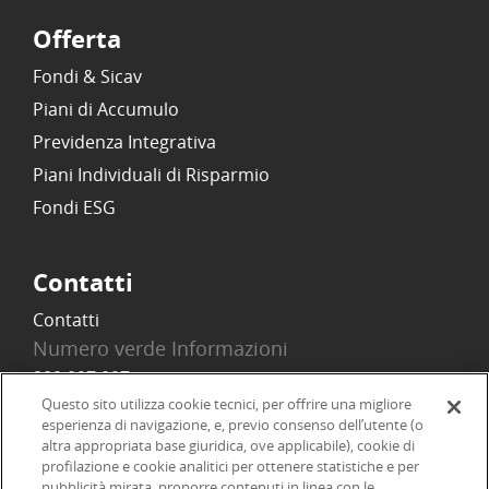
Offerta
Fondi & Sicav
Piani di Accumulo
Previdenza Integrativa
Piani Individuali di Risparmio
Fondi ESG
Contatti
Contatti
Numero verde Informazioni
800 097 097
Email
Questo sito utilizza cookie tecnici, per offrire una migliore
esperienza di navigazione, e, previo consenso dell’utente (o
info@onlinesim.it
altra appropriata base giuridica, ove applicabile), cookie di
profilazione e cookie analitici per ottenere statistiche e per
pubblicità mirata, proporre contenuti in linea con le