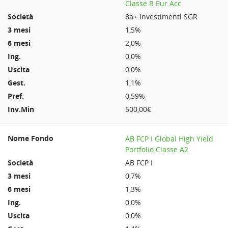
Classe R Eur Acc
8a+ Investimenti SGR
1,5%
2,0%
0,0%
0,0%
1,1%
0,59%
500,00€
AB FCP I Global High Yield
Portfolio Classe A2
AB FCP I
0,7%
1,3%
0,0%
0,0%