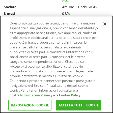
Acc
Amundi Funds SICAV
0,8%
0,5%
Questo sito utilizza cookie tecnici, per offrire una migliore
0,0%
esperienza di navigazione, e, previo consenso dell’utente (o
altra appropriata base giuridica, ove applicabile), cookie di
0,0%
profilazione e cookie analitici per ottenere statistiche e per
1,2%
pubblicità mirata, proporre contenuti in linea con le
0,00%
preferenze dell’utente, personalizzare contenuti
pubblicitari di terze parti e consentire l’interazione con i
100,00€
social, anche di terze parti. I consensi per le diverse
categorie sono indipendenti tra loro. Cliccando su
«Accetta» si acconsente all’utilizzo di tutti i cookie.
Amundi Funds Bond Euro
Cliccando su «Impostazioni cookie» è possibile gestire le
High Yield Short Term
proprie preferenze in merito all’utilizzo dei cookie.
Classe G EUR Acc
Chiudendo il presente banner sarà possibile proseguire la
Amundi Funds SICAV
navigazione del Sito con l’installazione dei soli cookie
tecnici. Per ulteriori informazioni consultare la
0,7%
nostra
Informativa Privacy
e la
Cookie Policy
0,5%
0,0%
IMPOSTAZIONI COOKIE
ACCETTA TUTTI I COOKIE
0,0%