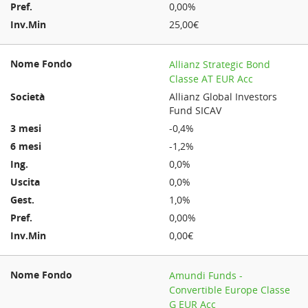
0,00%
25,00€
Allianz Strategic Bond
Classe AT EUR Acc
Allianz Global Investors
Fund SICAV
-0,4%
-1,2%
0,0%
0,0%
1,0%
0,00%
0,00€
Amundi Funds -
Convertible Europe Classe
G EUR Acc