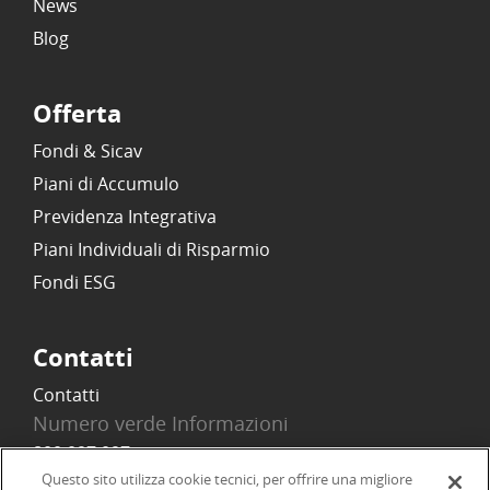
News
Blog
Offerta
Fondi & Sicav
Piani di Accumulo
Previdenza Integrativa
Piani Individuali di Risparmio
Fondi ESG
Contatti
Contatti
Numero verde Informazioni
800 097 097
Email
Questo sito utilizza cookie tecnici, per offrire una migliore