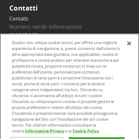
Contatti
Contatti
Numero verde Informazioni
800 097 097
Email
Questo sito utilizza cookie tecnici, per offrire una migliore
esperienza di navigazione, e, previo consenso dell’utente (o
info@onlinesim.it
altra appropriata base giuridica, ove applicabile), cookie di
profilazione e cookie analitici per ottenere statistiche e per
pubblicità mirata, proporre contenuti in linea con le
Social
preferenze dell’utente, personalizzare contenuti
pubblicitari di terze parti e consentire l’interazione con i
social, anche di terze parti. I consensi per le diverse
categorie sono indipendenti tra loro. Cliccando su
«Accetta» si acconsente all’utilizzo di tutti i cookie.
©2026 Online SIM, società del gruppo bancario ERSEL - P.IVA
Cliccando su «Impostazioni cookie» è possibile gestire le
proprie preferenze in merito all’utilizzo dei cookie.
12927410154
Chiudendo il presente banner sarà possibile proseguire la
navigazione del Sito con l’installazione dei soli cookie
tecnici. Per ulteriori informazioni consultare la
|
|
|
Informazioni legali
Dichiarazione di accessibilità
Privacy
nostra
Informativa Privacy
e la
Cookie Policy
|
|
|
|
Cookie
Arbitro ACF
Reclami
Firma digitale
FAQ e Sicurezza