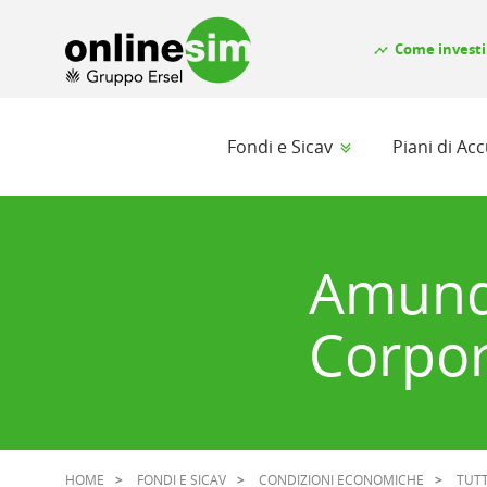
Come investi
timeline
Fondi e Sicav
Piani di A
Amund
Corpor
HOME
FONDI E SICAV
CONDIZIONI ECONOMICHE
TUTT