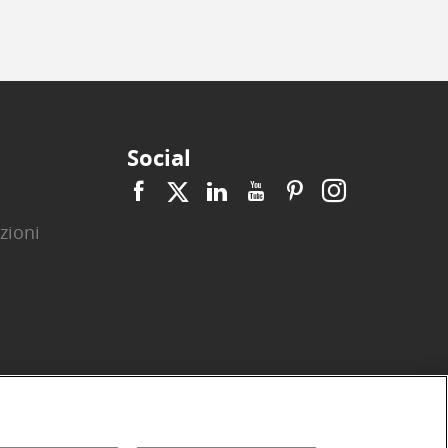
Social
zioni
|
|
|
|
|
|
ità
Privacy
Cookie
Arbitro ACF
Reclami
Firma digitale