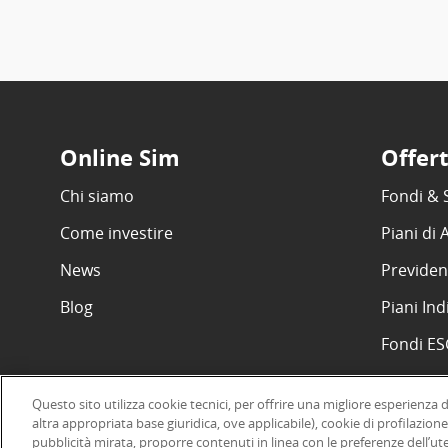
Online Sim
Offer
Chi siamo
Fondi & 
Come investire
Piani di
News
Previden
Blog
Piani Ind
Fondi E
Questo sito utilizza cookie tecnici, per offrire una migliore esperienza 
altra appropriata base giuridica, ove applicabile), cookie di profilazione
pubblicità mirata, proporre contenuti in linea con le preferenze dell’ut