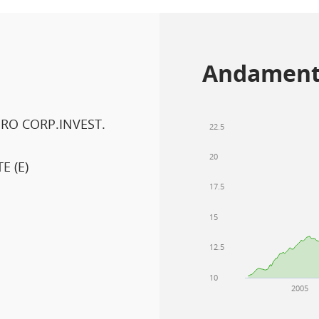
Andament
RO CORP.INVEST.
22.5
20
 (E)
17.5
15
12.5
10
2005