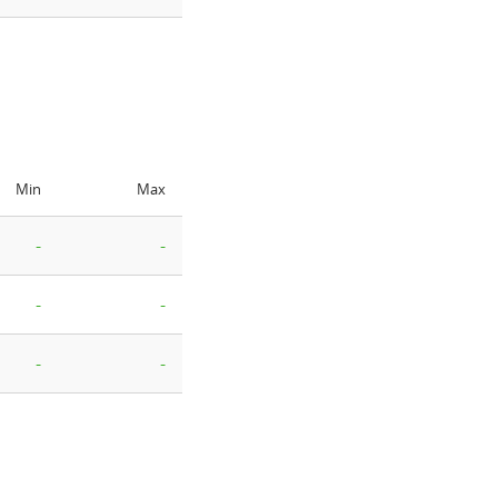
Min
Max
-
-
-
-
-
-