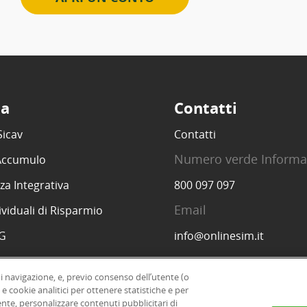
ta
Contatti
Sicav
Contatti
Numero verde Informa
 Accumulo
za Integrativa
800 097 097
Email
ividuali di Risparmio
SG
info@onlinesim.it
di navigazione, e, previo consenso dell’utente (o
 e cookie analitici per ottenere statistiche e per
|
ente, personalizzare contenuti pubblicitari di
Informazioni legali
Dichiarazione di accessibil