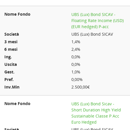
UBS (Lux) Bond SICAV -
Floating Rate Income (USD)
(EUR hedged) P-acc
UBS (Lux) Bond SICAV
1,4%
2,4%
0,0%
0,0%
1,0%
0,00%
2.500,00€
UBS (Lux) Bond Sicav -
Short Duration High Yield
Sustainable Classe P Acc
Euro Hedged
UBS (Lux) Bond SICAV