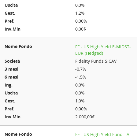
0,0%
1,2%
0,00%
0,00$
FF - US High Yield E-MIDST-
EUR (Hedged)
Fidelity Funds SICAV
-0,7%
-1,5%
0,0%
0,0%
1,0%
0,00%
2.000,00€
FF - US High Yield Fund - A -