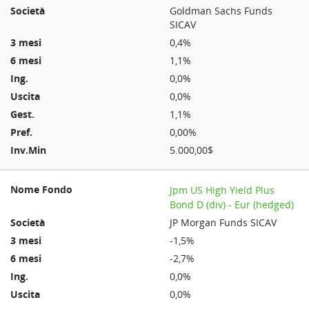
Goldman Sachs Funds
SICAV
0,4%
1,1%
0,0%
0,0%
1,1%
0,00%
5.000,00$
Jpm US High Yield Plus
Bond D (div) - Eur (hedged)
JP Morgan Funds SICAV
-1,5%
-2,7%
0,0%
0,0%