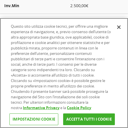
2.500,00€
Questo sito utilizza cookie tecnici, per offrire una migliore
esperienza di navigazione, e, previo consenso dell’utente (o
altra appropriata base giuridica, ove applicabile), cookie di
profilazione e cookie analitici per ottenere statistiche e per
Inizia ora!
pubblicità mirata, proporre contenuti in linea con le
preferenze dell’utente, personalizzare contenuti
Per iniziare ad investire con Online SIM il primo
pubblicitari di terze parti e consentire l’interazione con i
passo e
aprire un Conto
(o Dossier come lo
social, anche di terze parti. I consensi per le diverse
categorie sono indipendenti tra loro. Cliccando su
chiamiamo noi), che ti servirà per trasferire la
«Accetta» si acconsente all’utilizzo di tutti i cookie.
liquidità. Ti ricordiamo che il
conto è a zero
spese
Cliccando su «Impostazioni cookie» è possibile gestire le
e le
commissioni dei fondi sono scontate del
proprie preferenze in merito all’utilizzo dei cookie.
100%
. Inizia ora!
Chiudendo il presente banner sarà possibile proseguire la
navigazione del Sito con l’installazione dei soli cookie
tecnici. Per ulteriori informazioni consultare la
nostra
Informativa Privacy
e la
Cookie Policy
APRI UN CONTO
IMPOSTAZIONI COOKIE
ACCETTA TUTTI I COOKIE