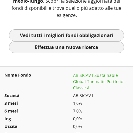
medio-lungo
. Scopri la selezione aggiornata dei
fondi disponibili e trova quello più adatto alle tue
esigenze.
Vedi tutti i migliori fondi obbligazionari
Effettua una nuova ricerca
AB SICAV I Sustainable
Global Thematic Portfolio
Classe A
AB SICAV I
1,6%
7,0%
0,0%
0,0%