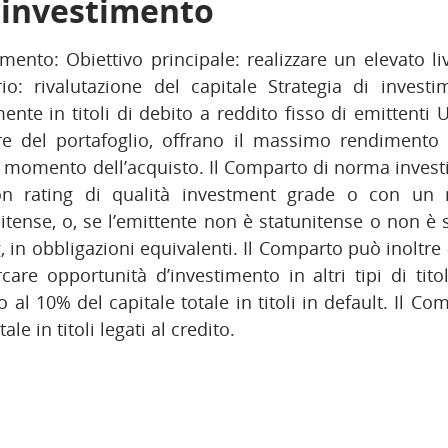
i investimento
imento: Obiettivo principale: realizzare un elevato l
io: rivalutazione del capitale Strategia di invest
ente in titoli di debito a reddito fisso di emittenti 
re del portafoglio, offrano il massimo rendimento
l momento dell’acquisto. Il Comparto di norma investirà
on rating di qualità investment grade o con un ra
nitense, o, se l’emittente non è statunitense o non è s
g, in obbligazioni equivalenti. Il Comparto può inoltre
rcare opportunità d’investimento in altri tipi di tit
no al 10% del capitale totale in titoli in default. Il C
ale in titoli legati al credito.