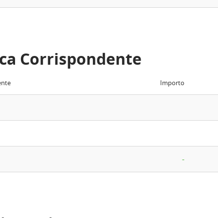
ca Corrispondente
ente
Importo
-