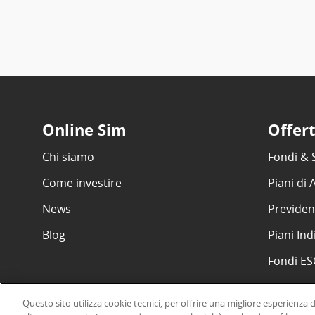
Online Sim
Offer
Chi siamo
Fondi & 
Come investire
Piani di
News
Previden
Blog
Piani Ind
Fondi E
Questo sito utilizza cookie tecnici, per offrire una migliore esperienza 