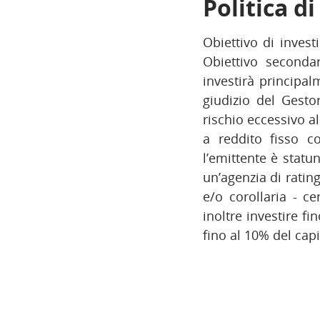
Politica d
Obiettivo di invest
Obiettivo secondar
investirà principalm
giudizio del Gesto
rischio eccessivo a
a reddito fisso c
l’emittente è statu
un’agenzia di ratin
e/o corollaria - ce
inoltre investire fi
fino al 10% del capit