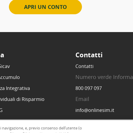
APRI UN CONTO
ta
Contatti
Sicav
Contatti
Numero verde Informa
 Accumulo
za Integrativa
800 097 097
Email
ividuali di Risparmio
SG
info@onlinesim.it
di navigazione, e, previo consenso dell’utente (o