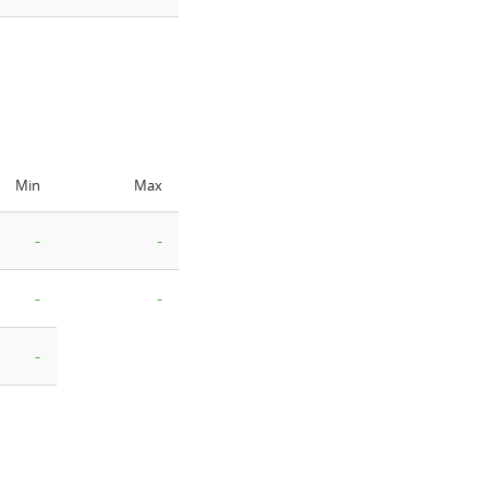
Min
Max
-
-
-
-
-