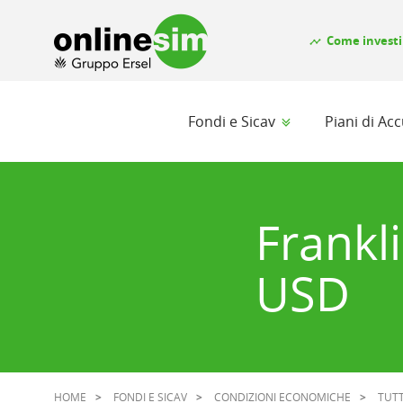
Come investi
timeline
Fondi e Sicav
Piani di A
Frankl
USD
HOME
FONDI E SICAV
CONDIZIONI ECONOMICHE
TUTT