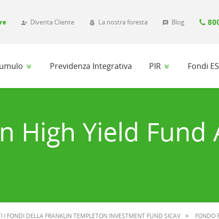
80
re
Diventa Cliente
La nostra foresta
Blog
person_add_alt_1
local_florist
message
ccumulo
Previdenza Integrativa
PIR
Fondi E
in High Yield Fund 
I I FONDI DELLA FRANKLIN TEMPLETON INVESTMENT FUND SICAV
FONDO F