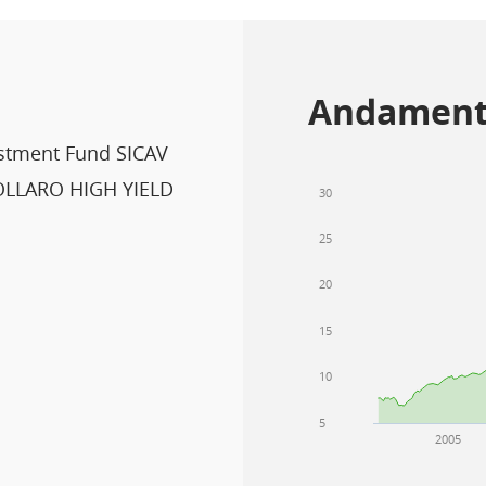
Andament
stment Fund SICAV
LLARO HIGH YIELD
30
25
20
15
10
5
2005