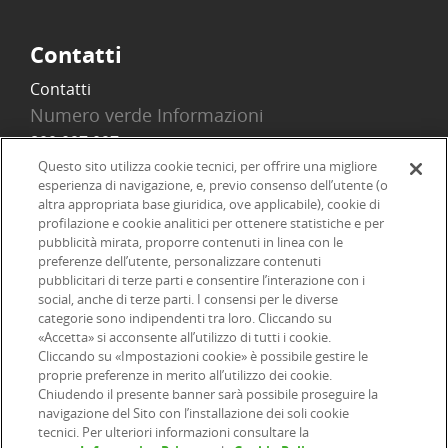
Contatti
Contatti
Numero verde Informazioni
800 097 097
Email
Questo sito utilizza cookie tecnici, per offrire una migliore
esperienza di navigazione, e, previo consenso dell’utente (o
info@onlinesim.it
altra appropriata base giuridica, ove applicabile), cookie di
profilazione e cookie analitici per ottenere statistiche e per
pubblicità mirata, proporre contenuti in linea con le
Social
preferenze dell’utente, personalizzare contenuti
pubblicitari di terze parti e consentire l’interazione con i
social, anche di terze parti. I consensi per le diverse
categorie sono indipendenti tra loro. Cliccando su
«Accetta» si acconsente all’utilizzo di tutti i cookie.
©2026 Online SIM, società del gruppo bancario ERSEL - P.IVA
Cliccando su «Impostazioni cookie» è possibile gestire le
proprie preferenze in merito all’utilizzo dei cookie.
12927410154
Chiudendo il presente banner sarà possibile proseguire la
navigazione del Sito con l’installazione dei soli cookie
tecnici. Per ulteriori informazioni consultare la
|
|
|
Informazioni legali
Dichiarazione di accessibilità
Privacy