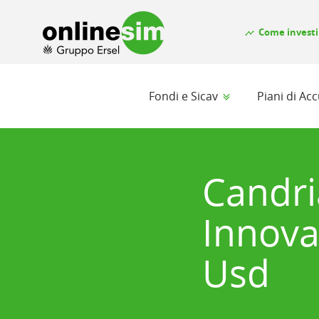
Come investi
timeline
Fondi e Sicav
Piani di A
Candri
Innova
Usd