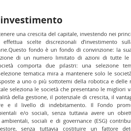
i investimento
enere una crescita del capitale, investendo nei principal
effettua scelte discrezionali d’investimento sul
rie.Questo fondo è un fondo di convinzione: la su
ezione di un numero limitato di azioni di tutte le c
ocietà comporta due pilastri: una selezione tem
selezione tematica mira a mantenere solo le societ
sposte a uno o più sottotemi della robotica e delle 
ale seleziona le società che presentano le migliori v
alità della gestione, il potenziale di crescita, il vant
re e il livello di indebitamento. Il Fondo promu
bientali e/o sociali, senza tuttavia avere un obiet
ri ambientali, sociali e di governance (ESG) contri
estore, senza tuttavia costituire un fattore de