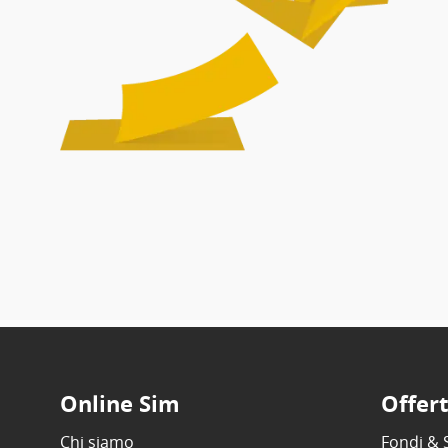
Online Sim
Offer
Chi siamo
Fondi & 