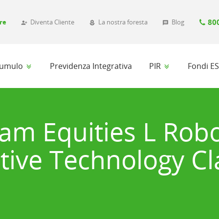
80
re
Diventa Cliente
La nostra foresta
Blog
person_add_alt_1
local_florist
message
ccumulo
Previdenza Integrativa
PIR
Fondi E
am Equities L Robo
tive Technology Cl