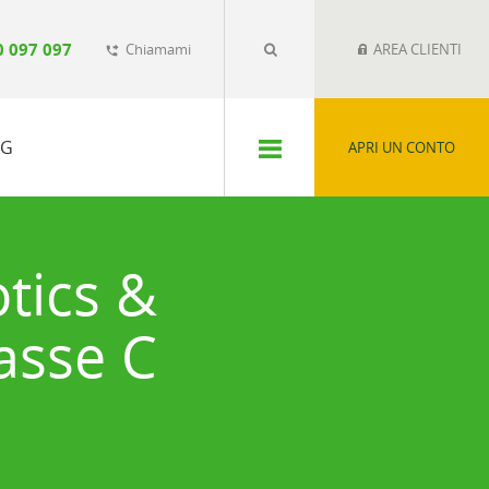
0 097 097
Chiamami
AREA CLIENTI
phone_forwarded
SG
APRI UN CONTO
tics &
asse C