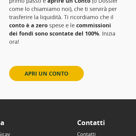
primo passo e
aprire un Conto
(o Dossier
come lo chiamiamo noi), che ti servirà per
trasferire la liquidità. Ti ricordiamo che il
conto è a zero
spese e le
commissioni
dei fondi sono scontate del 100%
. Inizia
ora!
APRI UN CONTO
ta
Contatti
Sicav
Contatti