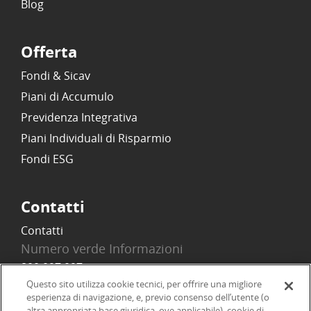
Blog
Offerta
Fondi & Sicav
Piani di Accumulo
Previdenza Integrativa
Piani Individuali di Risparmio
Fondi ESG
Contatti
Contatti
Numero verde Informazioni
800 097 097
Email
Questo sito utilizza cookie tecnici, per offrire una migliore
esperienza di navigazione, e, previo consenso dell’utente (o
info@onlinesim.it
altra appropriata base giuridica, ove applicabile), cookie di