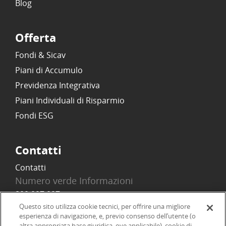
Blog
Offerta
Fondi & Sicav
Piani di Accumulo
Previdenza Integrativa
Piani Individuali di Risparmio
Fondi ESG
Contatti
Contatti
Numero verde Informazioni
800 097 097
Email
Questo sito utilizza cookie tecnici, per offrire una migliore
esperienza di navigazione, e, previo consenso dell’utente (o
info@onlinesim.it
altra appropriata base giuridica, ove applicabile), cookie di