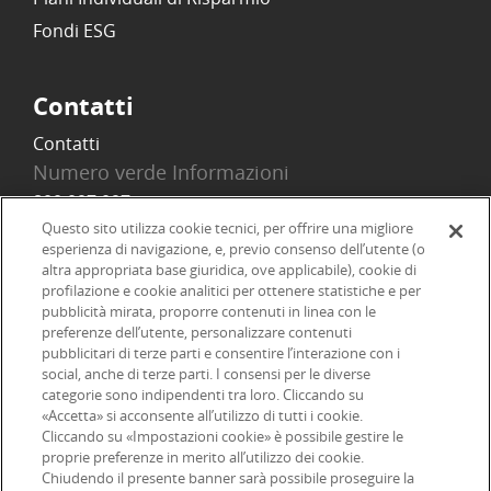
Fondi ESG
Contatti
Contatti
Numero verde Informazioni
800 097 097
Email
Questo sito utilizza cookie tecnici, per offrire una migliore
esperienza di navigazione, e, previo consenso dell’utente (o
info@onlinesim.it
altra appropriata base giuridica, ove applicabile), cookie di
profilazione e cookie analitici per ottenere statistiche e per
pubblicità mirata, proporre contenuti in linea con le
Social
preferenze dell’utente, personalizzare contenuti
pubblicitari di terze parti e consentire l’interazione con i
social, anche di terze parti. I consensi per le diverse
categorie sono indipendenti tra loro. Cliccando su
«Accetta» si acconsente all’utilizzo di tutti i cookie.
©2026 Online SIM, società del gruppo bancario ERSEL - P.IVA
Cliccando su «Impostazioni cookie» è possibile gestire le
proprie preferenze in merito all’utilizzo dei cookie.
12927410154
Chiudendo il presente banner sarà possibile proseguire la