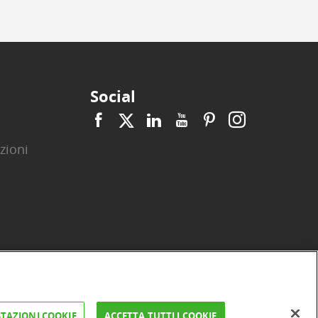
Social
zioni
|
|
|
|
|
|
ità
Privacy
Cookie
Arbitro ACF
Reclami
Firma digitale
TAZIONI COOKIE
ACCETTA TUTTI I COOKIE