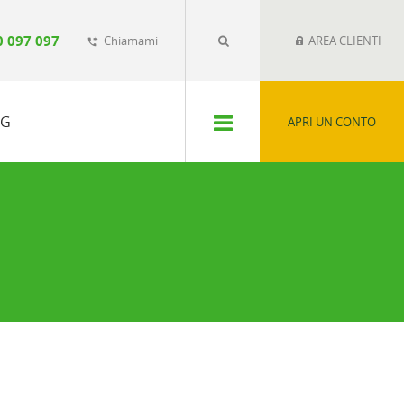
0 097 097
Chiamami
AREA CLIENTI
phone_forwarded
SG
APRI UN CONTO