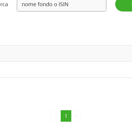
rca
«
1
»