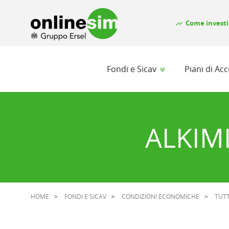
Come investi
timeline
Fondi e Sicav
Piani di A
ALKIM
HOME
FONDI E SICAV
CONDIZIONI ECONOMICHE
TUTT