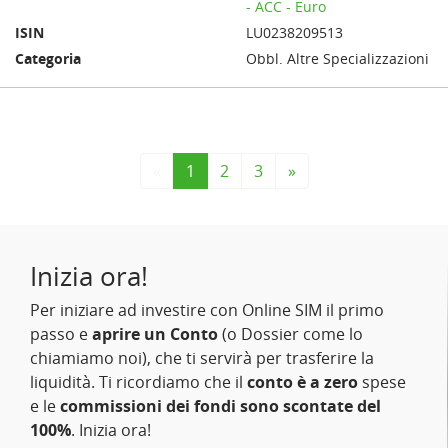
- ACC - Euro
LU0238209513
Obbl. Altre Specializzazioni
«
1
2
3
»
Inizia ora!
Per iniziare ad investire con Online SIM il primo
passo e
aprire un Conto
(o Dossier come lo
chiamiamo noi), che ti servirà per trasferire la
liquidità. Ti ricordiamo che il
conto è a zero
spese
e le
commissioni dei fondi sono scontate del
100%
. Inizia ora!