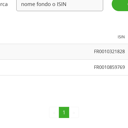
rca
ISIN
FR0010321828
FR0010859769
«
1
»