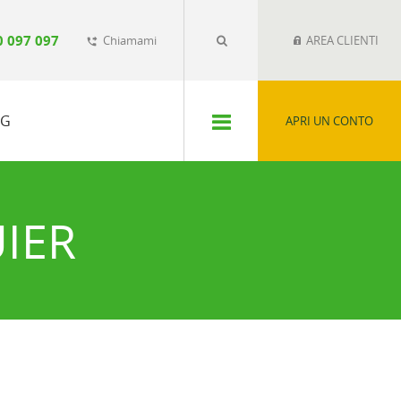
0 097 097
Chiamami
AREA CLIENTI
phone_forwarded
SG
APRI UN CONTO
UIER