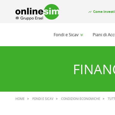
Come investi
timeline
Fondi e Sicav
Piani di A
FINAN
HOME
FONDI E SICAV
CONDIZIONI ECONOMICHE
TUTT