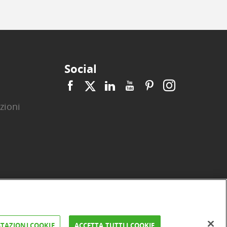
Social
zioni
|
|
|
|
|
|
ità
Privacy
Cookie
Arbitro ACF
Reclami
Firma digitale
TAZIONI COOKIE
ACCETTA TUTTI I COOKIE