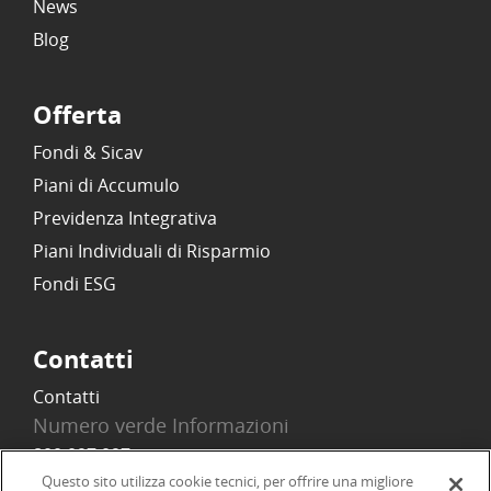
News
Blog
Offerta
Fondi & Sicav
Piani di Accumulo
Previdenza Integrativa
Piani Individuali di Risparmio
Fondi ESG
Contatti
Contatti
Numero verde Informazioni
800 097 097
Email
Questo sito utilizza cookie tecnici, per offrire una migliore