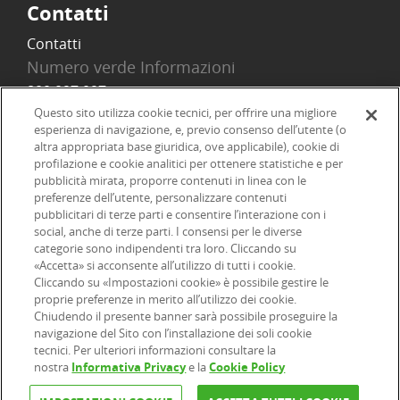
Contatti
Contatti
Numero verde Informazioni
800 097 097
Email
Questo sito utilizza cookie tecnici, per offrire una migliore
esperienza di navigazione, e, previo consenso dell’utente (o
info@onlinesim.it
altra appropriata base giuridica, ove applicabile), cookie di
profilazione e cookie analitici per ottenere statistiche e per
pubblicità mirata, proporre contenuti in linea con le
Social
preferenze dell’utente, personalizzare contenuti
pubblicitari di terze parti e consentire l’interazione con i
social, anche di terze parti. I consensi per le diverse
categorie sono indipendenti tra loro. Cliccando su
«Accetta» si acconsente all’utilizzo di tutti i cookie.
©2026 Online SIM, società del gruppo bancario ERSEL - P.IVA
Cliccando su «Impostazioni cookie» è possibile gestire le
proprie preferenze in merito all’utilizzo dei cookie.
12927410154
Chiudendo il presente banner sarà possibile proseguire la
navigazione del Sito con l’installazione dei soli cookie
|
|
|
tecnici. Per ulteriori informazioni consultare la
Informazioni legali
Dichiarazione di accessibilità
Privacy
nostra
Informativa Privacy
e la
Cookie Policy
|
|
|
|
Cookie
Arbitro ACF
Reclami
Firma digitale
FAQ e Sicurezza