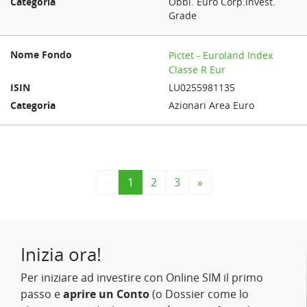
Obbl. Euro Corp.invest.
Grade
Pictet - Euroland Index
Classe R Eur
LU0255981135
Azionari Area Euro
«
1
2
3
»
Inizia ora!
Per iniziare ad investire con Online SIM il primo
passo e
aprire un Conto
(o Dossier come lo