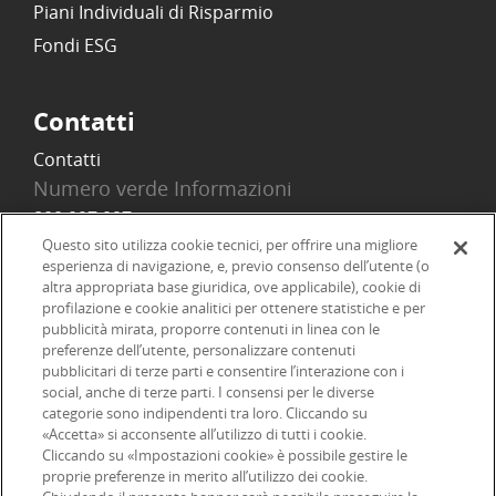
Piani Individuali di Risparmio
Fondi ESG
Contatti
Contatti
Numero verde Informazioni
800 097 097
Email
Questo sito utilizza cookie tecnici, per offrire una migliore
esperienza di navigazione, e, previo consenso dell’utente (o
info@onlinesim.it
altra appropriata base giuridica, ove applicabile), cookie di
profilazione e cookie analitici per ottenere statistiche e per
pubblicità mirata, proporre contenuti in linea con le
Social
preferenze dell’utente, personalizzare contenuti
pubblicitari di terze parti e consentire l’interazione con i
social, anche di terze parti. I consensi per le diverse
categorie sono indipendenti tra loro. Cliccando su
«Accetta» si acconsente all’utilizzo di tutti i cookie.
©2026 Online SIM, società del gruppo bancario ERSEL - P.IVA
Cliccando su «Impostazioni cookie» è possibile gestire le
proprie preferenze in merito all’utilizzo dei cookie.
12927410154