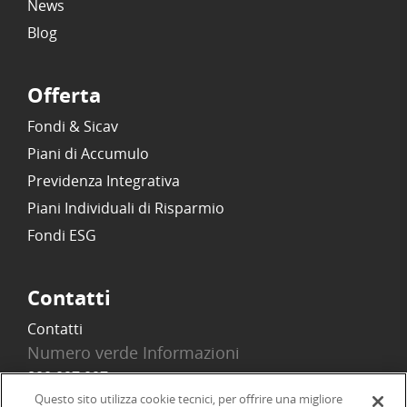
News
Blog
Offerta
Fondi & Sicav
Piani di Accumulo
Previdenza Integrativa
Piani Individuali di Risparmio
Fondi ESG
Contatti
Contatti
Numero verde Informazioni
800 097 097
Email
Questo sito utilizza cookie tecnici, per offrire una migliore