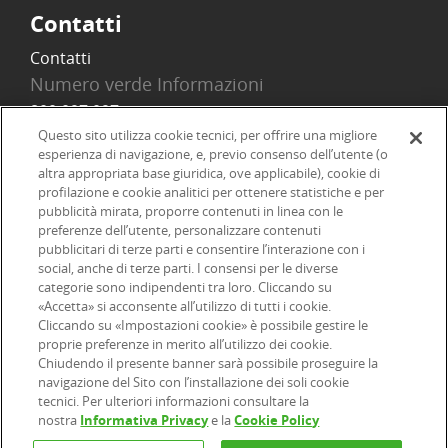
Contatti
Contatti
Numero verde Informazioni
800 097 097
Email
Questo sito utilizza cookie tecnici, per offrire una migliore
esperienza di navigazione, e, previo consenso dell’utente (o
info@onlinesim.it
altra appropriata base giuridica, ove applicabile), cookie di
profilazione e cookie analitici per ottenere statistiche e per
pubblicità mirata, proporre contenuti in linea con le
Social
preferenze dell’utente, personalizzare contenuti
pubblicitari di terze parti e consentire l’interazione con i
social, anche di terze parti. I consensi per le diverse
categorie sono indipendenti tra loro. Cliccando su
«Accetta» si acconsente all’utilizzo di tutti i cookie.
©2026 Online SIM, società del gruppo bancario ERSEL - P.IVA
Cliccando su «Impostazioni cookie» è possibile gestire le
proprie preferenze in merito all’utilizzo dei cookie.
12927410154
Chiudendo il presente banner sarà possibile proseguire la
navigazione del Sito con l’installazione dei soli cookie
tecnici. Per ulteriori informazioni consultare la
|
|
|
Informazioni legali
Dichiarazione di accessibilità
Privacy
nostra
Informativa Privacy
e la
Cookie Policy
|
|
|
|
Cookie
Arbitro ACF
Reclami
Firma digitale
FAQ e Sicurezza