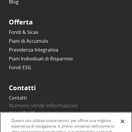
Blog
Offerta
Fondi & Sicav
Piani di Accumulo
Previdenza Integrativa
Piani Individuali di Risparmio
Fondi ESG
Contatti
Contatti
Numero verde Informazioni
800 097 097
Email
Questo sito utilizza cookie tecnici, per offrire una migliore
esperienza di navigazione, e, previo consenso dell’utente (o
info@onlinesim.it
altra appropriata base giuridica, ove applicabile), cookie di