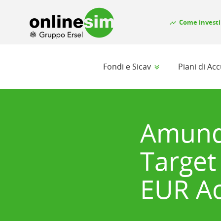
Come investi
timeline
Fondi e Sicav
Piani di A
Amundi
Target
EUR A