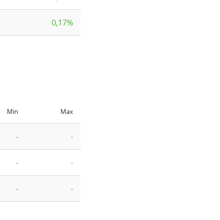
0,17%
Min
Max
-
-
-
-
-
-