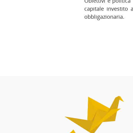
Obiettivi e politic
capitale investito 
obbligazionaria.