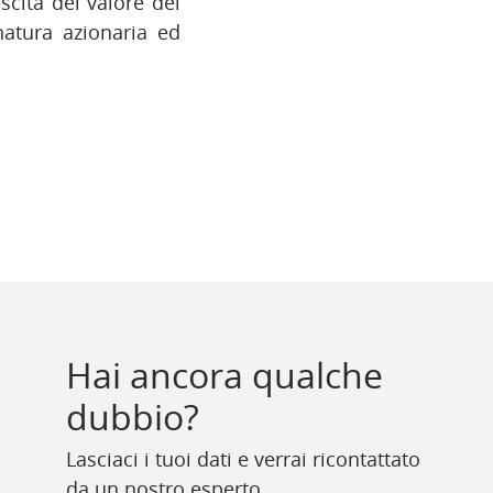
scita del valore del
 natura azionaria ed
Hai ancora qualche
dubbio?
Lasciaci i tuoi dati e verrai ricontattato
da un nostro esperto.