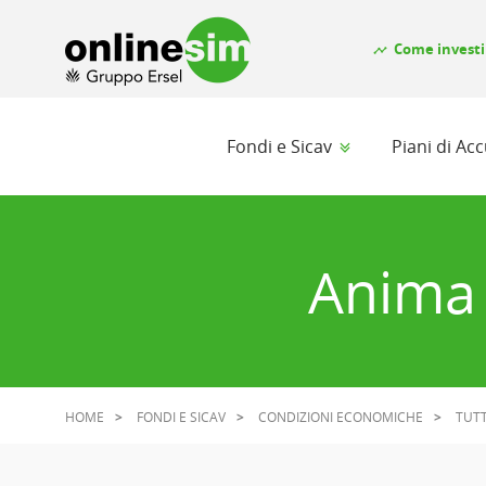
Come investi
timeline
Fondi e Sicav
Piani di A
Anima 
HOME
FONDI E SICAV
CONDIZIONI ECONOMICHE
TUTT