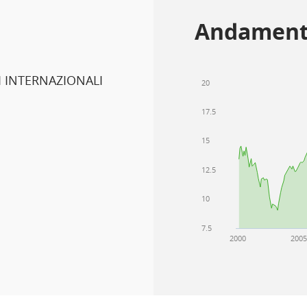
Andament
 INTERNAZIONALI
20
17.5
15
12.5
10
7.5
2000
200