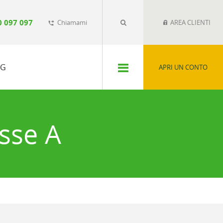
0 097 097
Chiamami
AREA CLIENTI
phone_forwarded
SG
APRI UN CONTO
sse A