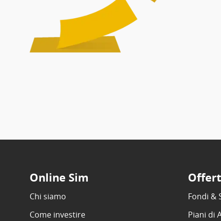
Online Sim
Offer
Chi siamo
Fondi & 
Come investire
Piani di