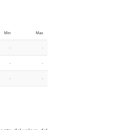
Min
Max
-
-
-
-
-
-