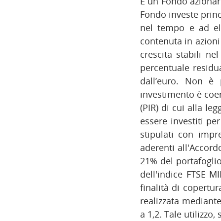
È un Fondo azionari
Fondo investe princi
nel tempo e ad el
contenuta in azioni 
crescita stabili ne
percentuale residua
dall’euro. Non è 
investimento è coer
(PIR) di cui alla l
essere investiti pe
stipulati con impre
aderenti all'Accord
21% del portafoglio
dell'indice FTSE MI
finalità di copertur
realizzata mediante
a 1,2. Tale utiliz