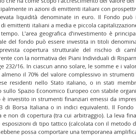
o che ha come scopo l'accrescimento del valore del ca
palmente in azioni di emittenti italiani con prospettiv
evata liquidità denominate in euro. Il Fondo può i
di emittenti italiani a media e piccola capitalizzazio
l tempo. L'area geografica d'investimento è principa
le del fondo può essere investita in titoli denomina
prevista copertura strutturale del rischio di camb
ente con la normativa dei Piani Individuali di Rispa
egge 232/16. In ciascun anno solare, le somme e i val
r almeno il 70% del valore complessivo in strumenti
se residenti nello Stato italiano, o in stati membr
o sullo Spazio Economico Europeo con stabile organizz
 è investito in strumenti finanziari emessi da impre
B di Borsa Italiana o in indici equivalenti. Il Fondo u
a e non di copertura (tra cui arbitraggio). La leva fin
 esposizioni di tipo tattico (calcolata con il metodo d
zo, sebbene possa comportare una temporanea amplific