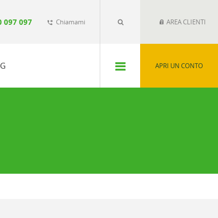
0 097 097
Chiamami
AREA CLIENTI
phone_forwarded
SG
APRI UN CONTO