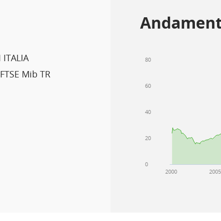
Andament
 ITALIA
80
 FTSE Mib TR
60
40
20
0
2000
200