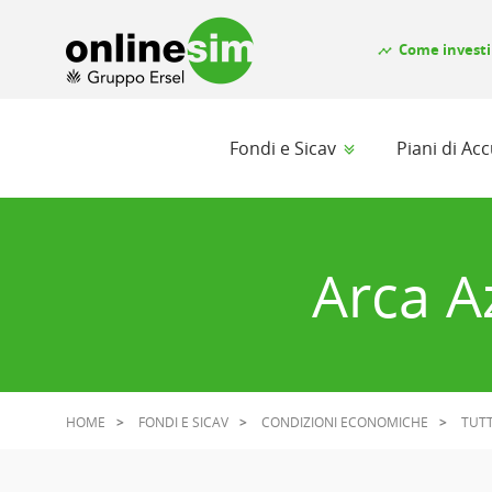
Come investi
timeline
Fondi e Sicav
Piani di A
Arca Az
HOME
FONDI E SICAV
CONDIZIONI ECONOMICHE
TUTT