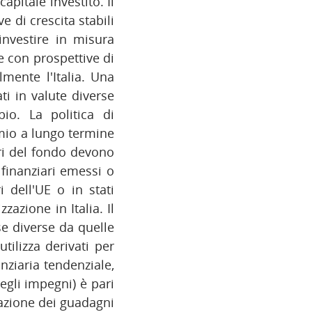
pitale investito. Il
e di crescita stabili
nvestire in misura
ne con prospettive di
lmente l'Italia. Una
ti in valute diverse
io. La politica di
rmio a lungo termine
ori del fondo devono
 finanziari emessi o
i dell'UE o in stati
azione in Italia. Il
se diverse da quelle
tilizza derivati per
anziaria tendenziale,
egli impegni) è pari
azione dei guadagni