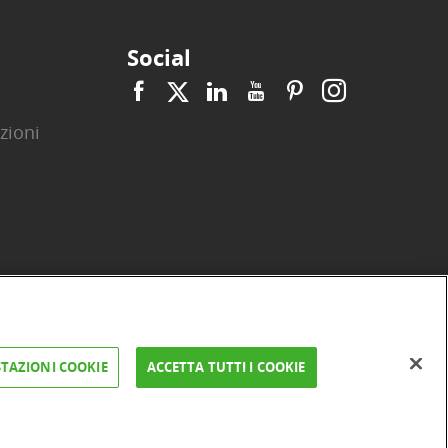
Social
zioni
|
|
|
|
|
|
ità
Privacy
Cookie
Arbitro ACF
Reclami
Firma digitale
TAZIONI COOKIE
ACCETTA TUTTI I COOKIE
FAQ e Sicurezza