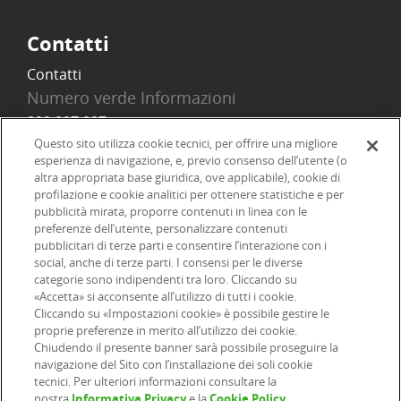
Contatti
Contatti
Numero verde Informazioni
800 097 097
Email
Questo sito utilizza cookie tecnici, per offrire una migliore
esperienza di navigazione, e, previo consenso dell’utente (o
info@onlinesim.it
altra appropriata base giuridica, ove applicabile), cookie di
profilazione e cookie analitici per ottenere statistiche e per
pubblicità mirata, proporre contenuti in linea con le
Social
preferenze dell’utente, personalizzare contenuti
pubblicitari di terze parti e consentire l’interazione con i
social, anche di terze parti. I consensi per le diverse
categorie sono indipendenti tra loro. Cliccando su
«Accetta» si acconsente all’utilizzo di tutti i cookie.
©2026 Online SIM, società del gruppo bancario ERSEL - P.IVA
Cliccando su «Impostazioni cookie» è possibile gestire le
proprie preferenze in merito all’utilizzo dei cookie.
12927410154
Chiudendo il presente banner sarà possibile proseguire la
navigazione del Sito con l’installazione dei soli cookie
tecnici. Per ulteriori informazioni consultare la
|
|
|
Informazioni legali
Dichiarazione di accessibilità
Privacy
nostra
Informativa Privacy
e la
Cookie Policy