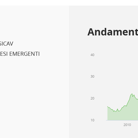
Andament
SICAV
ESI EMERGENTI
40
30
20
10
2010