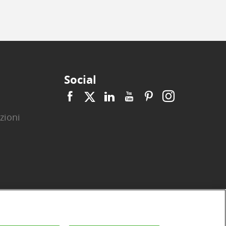
Social
zioni
|
|
|
|
|
|
ità
Privacy
Cookie
Arbitro ACF
Reclami
Firma digitale