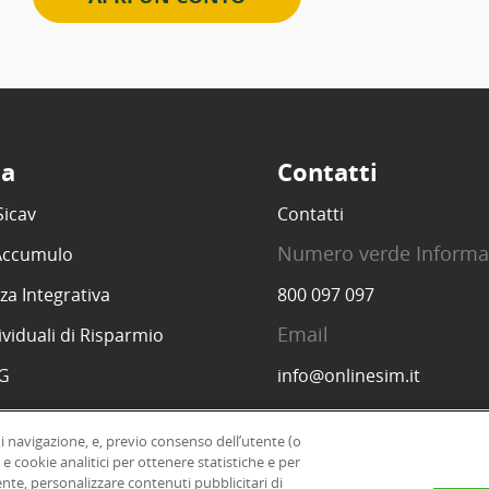
ta
Contatti
Sicav
Contatti
Numero verde Informa
 Accumulo
za Integrativa
800 097 097
Email
ividuali di Risparmio
SG
info@onlinesim.it
di navigazione, e, previo consenso dell’utente (o
 e cookie analitici per ottenere statistiche e per
|
ente, personalizzare contenuti pubblicitari di
Informazioni legali
Dichiarazione di accessibil