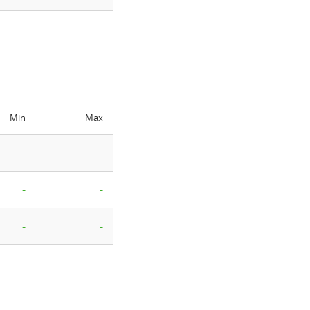
Min
Max
-
-
-
-
-
-