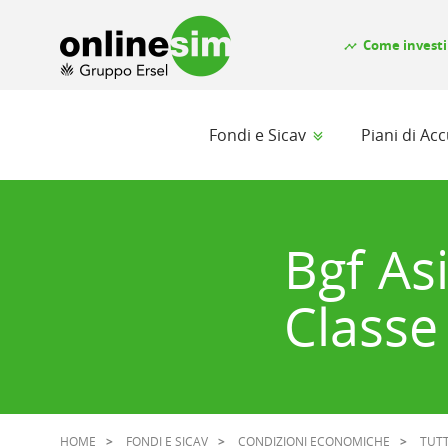
Come investi
timeline
Fondi e Sicav
Piani di A
Bgf As
Classe
HOME
FONDI E SICAV
CONDIZIONI ECONOMICHE
TUTT