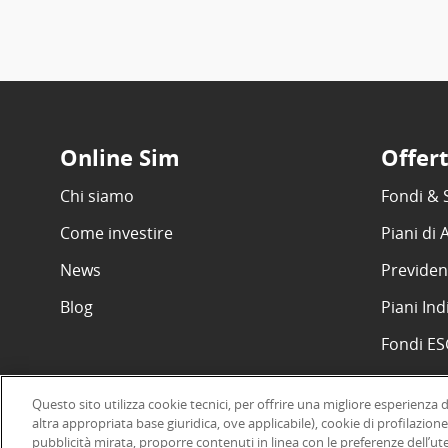
Online Sim
Offer
Chi siamo
Fondi & 
Come investire
Piani di
News
Previden
Blog
Piani Ind
Fondi E
Questo sito utilizza cookie tecnici, per offrire una migliore esperienza 
altra appropriata base giuridica, ove applicabile), cookie di profilazione
pubblicità mirata, proporre contenuti in linea con le preferenze dell’ut