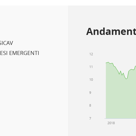
Andament
SICAV
ESI EMERGENTI
12
11
10
9
8
7
2018