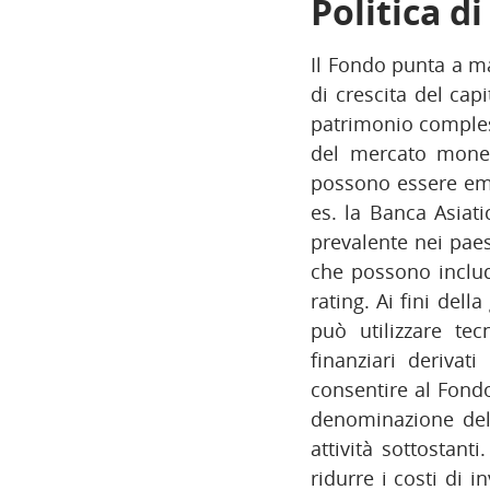
Politica d
Il Fondo punta a m
di crescita del cap
patrimonio compless
del mercato moneta
possono essere emes
es. la Banca Asiat
prevalente nei paes
che possono include
rating. Ai fini dell
può utilizzare tec
finanziari derivat
consentire al Fondo 
denominazione del 
attività sottostanti
ridurre i costi di 