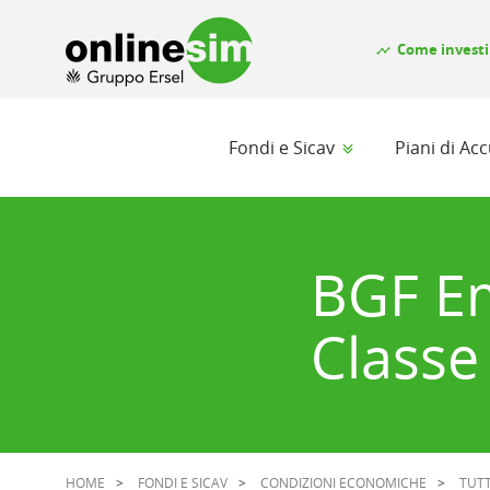
Come investi
timeline
Fondi e Sicav
Piani di A
BGF E
Classe
HOME
FONDI E SICAV
CONDIZIONI ECONOMICHE
TUTT