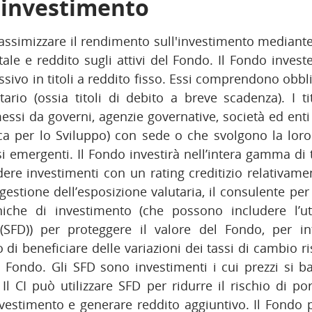
i investimento
assimizzare il rendimento sull'investimento median
itale e reddito sugli attivi del Fondo. Il Fondo inves
ivo in titoli a reddito fisso. Essi comprendono obbl
rio (ossia titoli di debito a breve scadenza). I tit
si da governi, agenzie governative, società ed enti
ica per lo Sviluppo) con sede o che svolgono la loro
i emergenti. Il Fondo investirà nell’intera gamma di ti
re investimenti con un rating creditizio relativame
a gestione dell’esposizione valutaria, il consulente per 
niche di investimento (che possono includere l’ut
i (SFD)) per proteggere il valore del Fondo, per i
di beneficiare delle variazioni dei tassi di cambio ri
Fondo. Gli SFD sono investimenti i cui prezzi si 
. Il CI può utilizzare SFD per ridurre il rischio di p
investimento e generare reddito aggiuntivo. Il Fondo 