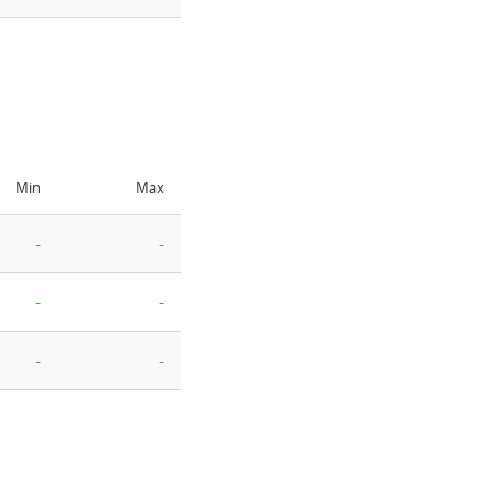
Min
Max
-
-
-
-
-
-