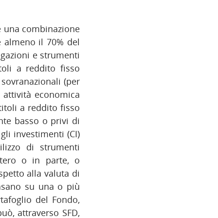
te una combinazione
te almeno il 70% del
igazioni e strumenti
oli a reddito fisso
 sovranazionali (per
 attività economica
toli a reddito fisso
nte basso o privi di
gli investimenti (CI)
ilizzo di strumenti
ntero o in parte, o
spetto alla valuta di
basano su una o più
ortafoglio del Fondo,
può, attraverso SFD,