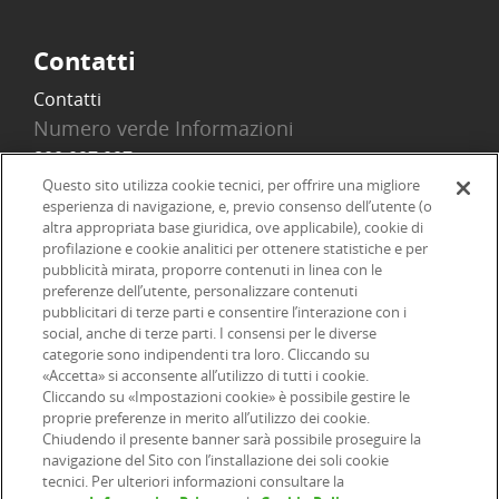
Contatti
Contatti
Numero verde Informazioni
800 097 097
Email
Questo sito utilizza cookie tecnici, per offrire una migliore
esperienza di navigazione, e, previo consenso dell’utente (o
info@onlinesim.it
altra appropriata base giuridica, ove applicabile), cookie di
profilazione e cookie analitici per ottenere statistiche e per
pubblicità mirata, proporre contenuti in linea con le
Social
preferenze dell’utente, personalizzare contenuti
pubblicitari di terze parti e consentire l’interazione con i
social, anche di terze parti. I consensi per le diverse
categorie sono indipendenti tra loro. Cliccando su
«Accetta» si acconsente all’utilizzo di tutti i cookie.
©2026 Online SIM, società del gruppo bancario ERSEL - P.IVA
Cliccando su «Impostazioni cookie» è possibile gestire le
proprie preferenze in merito all’utilizzo dei cookie.
12927410154
Chiudendo il presente banner sarà possibile proseguire la
navigazione del Sito con l’installazione dei soli cookie
tecnici. Per ulteriori informazioni consultare la
|
|
|
Informazioni legali
Dichiarazione di accessibilità
Privacy