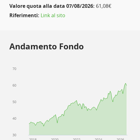
Valore quota alla data 07/08/2026:
61,08€
Riferimenti:
Link al sito
Andamento Fondo
70
60
50
40
30
2018
2020
2022
2024
2026