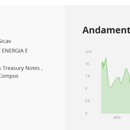
Andament
Sicav
 ENERGIA E
12.5
10
 Treasury Notes ,
 Compos
7.5
5
2.5
0
2010