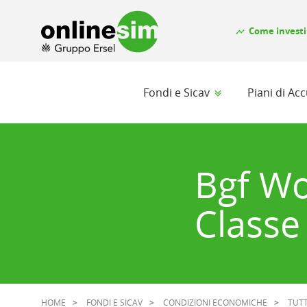
Come investi
timeline
Fondi e Sicav
Piani di A
Bgf Wo
Classe
HOME
FONDI E SICAV
CONDIZIONI ECONOMICHE
TUTT