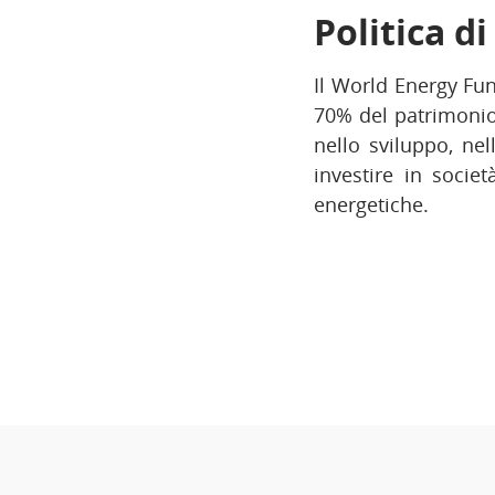
Politica d
Il World Energy Fu
70% del patrimonio 
nello sviluppo, nel
investire in socie
energetiche.