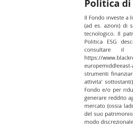
Politica d
Il Fondo investe a 
(ad es. azioni) di 
tecnologico. Il pa
Politica ESG descr
consultare il
https://www.blackro
europemiddleeast-a
strumenti finanziar
attivita' sottostan
Fondo e/o per ridur
generare reddito agg
mercato (ossia lad
del suo patrimonio).
modo discrezionale 