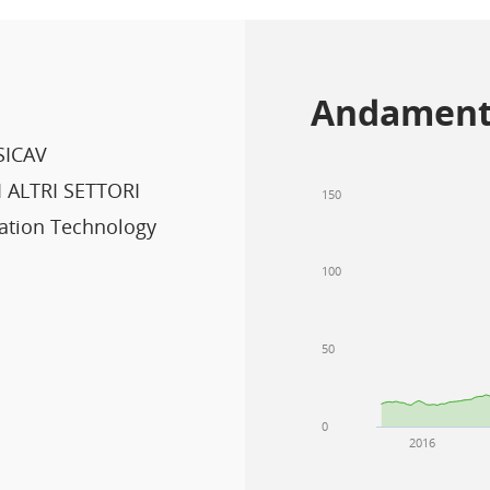
Andament
SICAV
 ALTRI SETTORI
150
ation Technology
100
50
0
2016