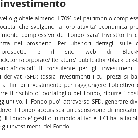
i investimento
livello globale almeno il 70% del patrimonio complessiv
societa' che svolgono la loro attivita' economica pr
trimonio complessivo del Fondo sara' investito in c
itta nel prospetto. Per ulteriori dettagli sulle c
 prospetto e il sito web di BlackRock
ck.com/corporate/literature/ publication/blackrock-
nd-africa.pdf Il consulente per gli investimenti (
i derivati (SFD) (ossia investimenti i cui prezzi si 
ti) ai fini di investimento per raggiungere l'obiettivo
re il rischio di portafoglio del Fondo, ridurre i cos
iuntivo. Il Fondo puo', attraverso SFD, generare diver
dove il Fondo acquisisca un'esposizione di mercato 
 Il Fondo e' gestito in modo attivo e il CI ha la facol
gli investimenti del Fondo.