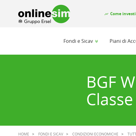
Come investi
timeline
Fondi e Sicav
Piani di A
BGF W
Classe
HOME
FONDI E SICAV
CONDIZIONI ECONOMICHE
TUTT