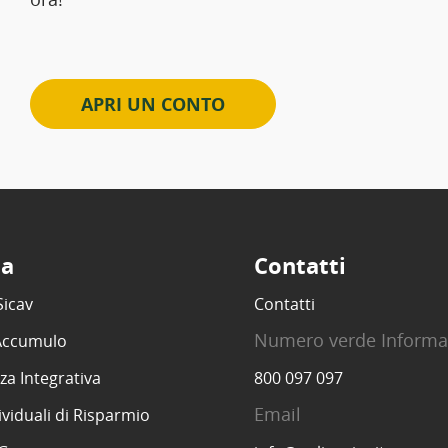
APRI UN CONTO
ta
Contatti
Sicav
Contatti
Numero verde Informa
 Accumulo
za Integrativa
800 097 097
Email
ividuali di Risparmio