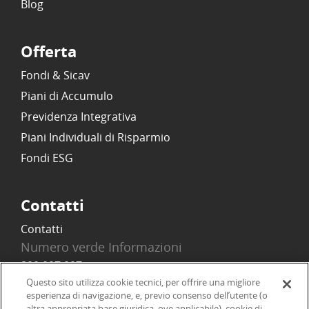
Blog
Offerta
Fondi & Sicav
Piani di Accumulo
Previdenza Integrativa
Piani Individuali di Risparmio
Fondi ESG
Contatti
Contatti
Numero verde Informazioni
800 097 097
Email
Questo sito utilizza cookie tecnici, per offrire una migliore
esperienza di navigazione, e, previo consenso dell’utente (o
info@onlinesim.it
altra appropriata base giuridica, ove applicabile), cookie di