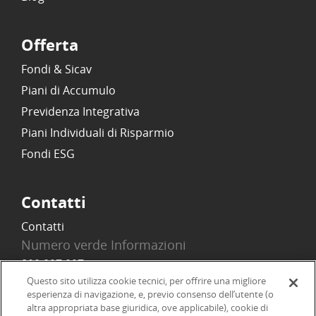
Offerta
Fondi & Sicav
Piani di Accumulo
Previdenza Integrativa
Piani Individuali di Risparmio
Fondi ESG
Contatti
Contatti
Numero verde Informazioni
800 097 097
Email
Questo sito utilizza cookie tecnici, per offrire una migliore
esperienza di navigazione, e, previo consenso dell’utente (o
info@onlinesim.it
altra appropriata base giuridica, ove applicabile), cookie di