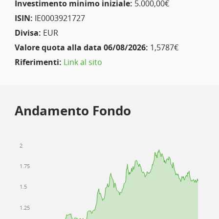
Investimento minimo iniziale:
5.000,00€
ISIN:
IE0003921727
Divisa:
EUR
Valore quota alla data 06/08/2026:
1,5787€
Riferimenti:
Link al sito
Andamento Fondo
2
1.75
1.5
1.25