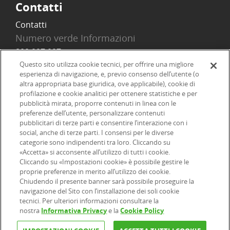
Contatti
Contatti
Numero verde Informazioni
800 097 097
Email
Questo sito utilizza cookie tecnici, per offrire una migliore
esperienza di navigazione, e, previo consenso dell’utente (o
info@onlinesim.it
altra appropriata base giuridica, ove applicabile), cookie di
profilazione e cookie analitici per ottenere statistiche e per
pubblicità mirata, proporre contenuti in linea con le
Social
preferenze dell’utente, personalizzare contenuti
pubblicitari di terze parti e consentire l’interazione con i
social, anche di terze parti. I consensi per le diverse
categorie sono indipendenti tra loro. Cliccando su
«Accetta» si acconsente all’utilizzo di tutti i cookie.
©2026 Online SIM, società del gruppo bancario ERSEL - P.IVA
Cliccando su «Impostazioni cookie» è possibile gestire le
proprie preferenze in merito all’utilizzo dei cookie.
12927410154
Chiudendo il presente banner sarà possibile proseguire la
navigazione del Sito con l’installazione dei soli cookie
tecnici. Per ulteriori informazioni consultare la
|
|
|
Informazioni legali
Dichiarazione di accessibilità
Privacy
nostra
Informativa Privacy
e la
Cookie Policy
|
|
|
|
Cookie
Arbitro ACF
Reclami
Firma digitale
FAQ e Sicurezza