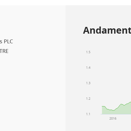
Andament
s PLC
TRE
1.5
1.4
1.3
1.2
1.1
2016