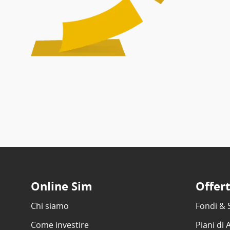
Online Sim
Offer
Chi siamo
Fondi & 
Come investire
Piani di