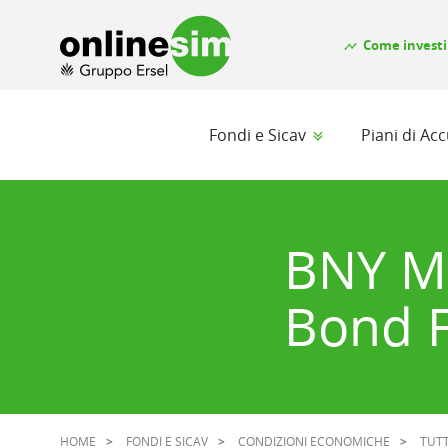
Come investi
timeline
Fondi e Sicav
Piani di A
BNY Me
Bond F
HOME
FONDI E SICAV
CONDIZIONI ECONOMICHE
TUTT