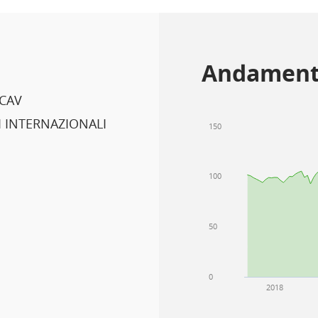
Andament
ICAV
 INTERNAZIONALI
150
100
50
0
2018