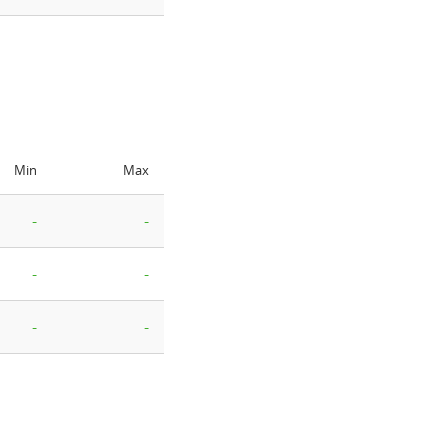
Min
Max
-
-
-
-
-
-