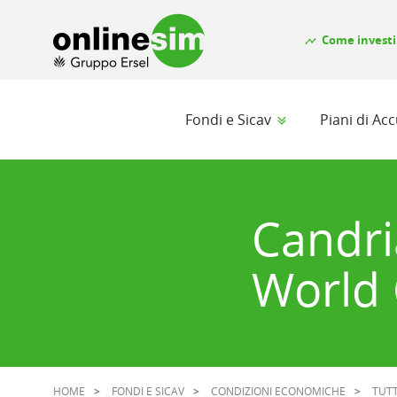
Come investi
timeline
Fondi e Sicav
Piani di A
Candri
World 
HOME
FONDI E SICAV
CONDIZIONI ECONOMICHE
TUTT