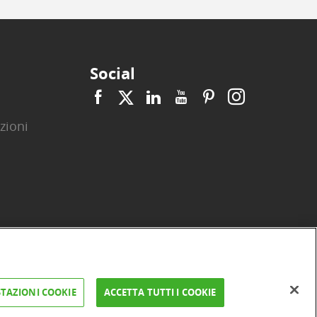
Social
zioni
|
|
|
|
|
|
ità
Privacy
Cookie
Arbitro ACF
Reclami
Firma digitale
TAZIONI COOKIE
ACCETTA TUTTI I COOKIE
FAQ e Sicurezza