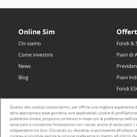
Online Sim
Offer
Chi siamo
Fondi & 
Come investire
Piani di
News
Previden
Blog
Piani Ind
Fondi E
Questo sito utilizza cookie tecnici, per offrire una migliore esperienza 
altra appropriata base giuridica, ove applicabile), cookie di profilazione
pubblicità mirata, proporre contenuti in linea con le preferenze dell’ut
©2026 Online SIM, società del gruppo bancario ERSEL - P.IVA 12927
terze parti e consentire l’interazione con i social, anche di terze parti. 
indipendenti tra loro. Cliccando su «Accetta» si acconsente all’utilizzo d
cookie» è possibile gestire le proprie preferenze in merito all’utilizzo 