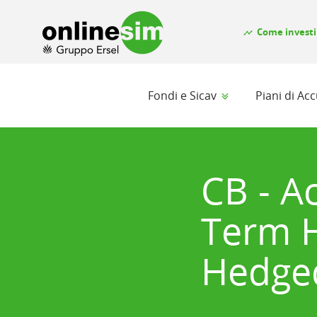
Come investi
timeline
Fondi e Sicav
Piani di A
CB - A
Term H
Hedge