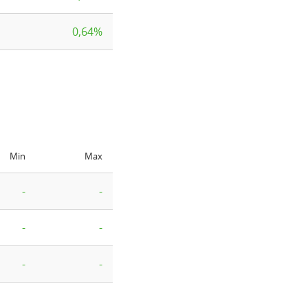
0,64%
Min
Max
-
-
-
-
-
-