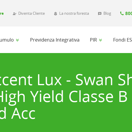
80
re
Diventa Cliente
La nostra foresta
Blog
person_add_alt_1
local_florist
message
ccumulo
Previdenza Integrativa
PIR
Fondi E
ccent Lux - Swan S
igh Yield Classe 
d Acc