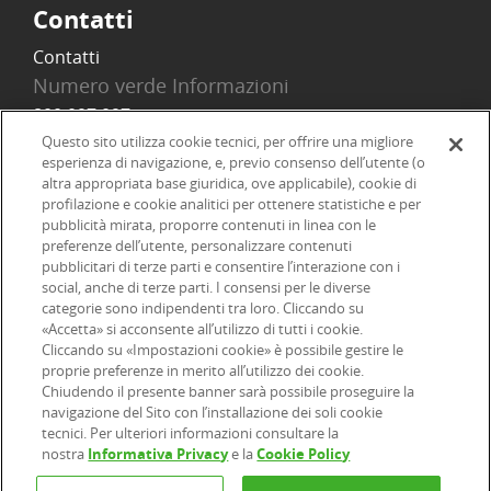
Contatti
Contatti
Numero verde Informazioni
800 097 097
Email
Questo sito utilizza cookie tecnici, per offrire una migliore
esperienza di navigazione, e, previo consenso dell’utente (o
info@onlinesim.it
altra appropriata base giuridica, ove applicabile), cookie di
profilazione e cookie analitici per ottenere statistiche e per
pubblicità mirata, proporre contenuti in linea con le
Social
preferenze dell’utente, personalizzare contenuti
pubblicitari di terze parti e consentire l’interazione con i
social, anche di terze parti. I consensi per le diverse
categorie sono indipendenti tra loro. Cliccando su
«Accetta» si acconsente all’utilizzo di tutti i cookie.
©2026 Online SIM, società del gruppo bancario ERSEL - P.IVA
Cliccando su «Impostazioni cookie» è possibile gestire le
proprie preferenze in merito all’utilizzo dei cookie.
12927410154
Chiudendo il presente banner sarà possibile proseguire la
navigazione del Sito con l’installazione dei soli cookie
tecnici. Per ulteriori informazioni consultare la
|
|
|
Informazioni legali
Dichiarazione di accessibilità
Privacy
nostra
Informativa Privacy
e la
Cookie Policy
|
|
|
|
Cookie
Arbitro ACF
Reclami
Firma digitale
FAQ e Sicurezza