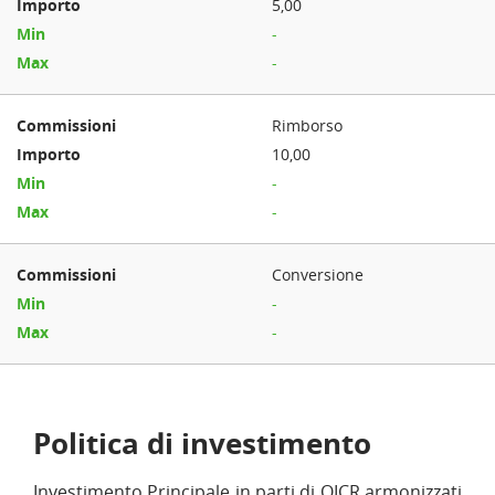
5,00
-
-
Rimborso
10,00
-
-
Conversione
-
-
Politica di investimento
Investimento Principale in parti di OICR armonizzati