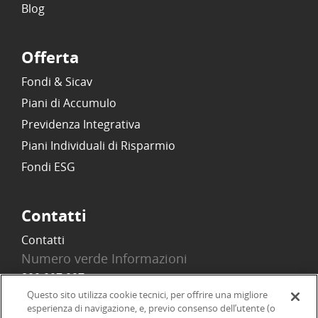
Blog
Offerta
Fondi & Sicav
Piani di Accumulo
Previdenza Integrativa
Piani Individuali di Risparmio
Fondi ESG
Contatti
Contatti
Numero verde Informazioni
800 097 097
Email
Questo sito utilizza cookie tecnici, per offrire una migliore
esperienza di navigazione, e, previo consenso dell’utente (o
info@onlinesim.it