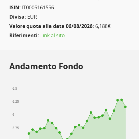
ISIN:
IT0005161556
Divisa:
EUR
Valore quota alla data 06/08/2026:
6,188€
Riferimenti:
Link al sito
Andamento Fondo
6.5
6.25
6
5.75