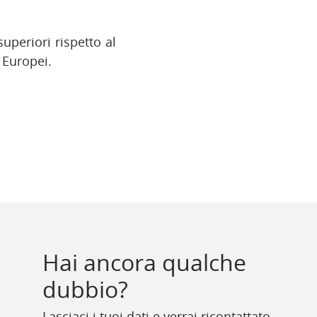
uperiori rispetto al
i Europei.
Hai ancora qualche
dubbio?
Lasciaci i tuoi dati e verrai ricontattato