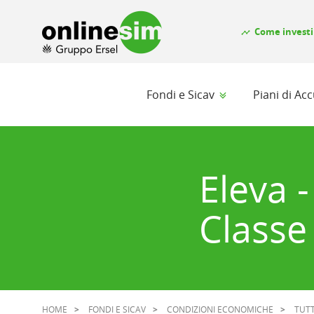
Come investi
timeline
Fondi e Sicav
Piani di A
Eleva 
Classe
HOME
FONDI E SICAV
CONDIZIONI ECONOMICHE
TUTT