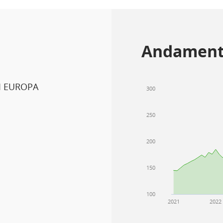
Andament
I EUROPA
300
250
200
150
100
2021
2022