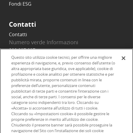
Fondi ESG
Contatti
Contatti
Numero verde Informazioni
800 097 097
Email
Questo sito utilizza cookie tecnici, per offrire una migliore
esperienza di navigazione, e, previo consenso dell’utente (o
info@onlinesim.it
altra appropriata base giuridica, ove applicabile), cookie di
profilazione e cookie analitici per ottenere statistiche e per
pubblicità mirata, proporre contenuti in linea con le
Social
preferenze dell’utente, personalizzare contenuti
pubblicitari di terze parti e consentire l’interazione con i
social, anche di terze parti. I consensi per le diverse
categorie sono indipendenti tra loro. Cliccando su
«Accetta» si acconsente all’utilizzo di tutti i cookie.
©2026 Online SIM, società del gruppo bancario ERSEL - P.IVA
Cliccando su «Impostazioni cookie» è possibile gestire le
proprie preferenze in merito all’utilizzo dei cookie.
12927410154
Chiudendo il presente banner sarà possibile proseguire la
navigazione del Sito con l’installazione dei soli cookie