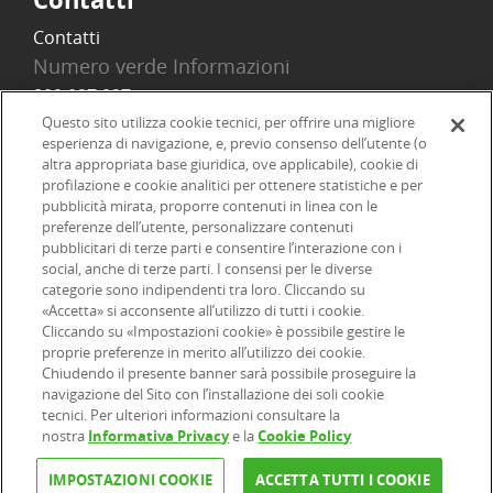
Contatti
Numero verde Informazioni
800 097 097
Email
Questo sito utilizza cookie tecnici, per offrire una migliore
esperienza di navigazione, e, previo consenso dell’utente (o
info@onlinesim.it
altra appropriata base giuridica, ove applicabile), cookie di
profilazione e cookie analitici per ottenere statistiche e per
pubblicità mirata, proporre contenuti in linea con le
Social
preferenze dell’utente, personalizzare contenuti
pubblicitari di terze parti e consentire l’interazione con i
social, anche di terze parti. I consensi per le diverse
categorie sono indipendenti tra loro. Cliccando su
«Accetta» si acconsente all’utilizzo di tutti i cookie.
©2026 Online SIM, società del gruppo bancario ERSEL - P.IVA
Cliccando su «Impostazioni cookie» è possibile gestire le
proprie preferenze in merito all’utilizzo dei cookie.
12927410154
Chiudendo il presente banner sarà possibile proseguire la
navigazione del Sito con l’installazione dei soli cookie
tecnici. Per ulteriori informazioni consultare la
|
|
|
Informazioni legali
Dichiarazione di accessibilità
Privacy
nostra
Informativa Privacy
e la
Cookie Policy
|
|
|
|
Cookie
Arbitro ACF
Reclami
Firma digitale
FAQ e Sicurezza
IMPOSTAZIONI COOKIE
ACCETTA TUTTI I COOKIE