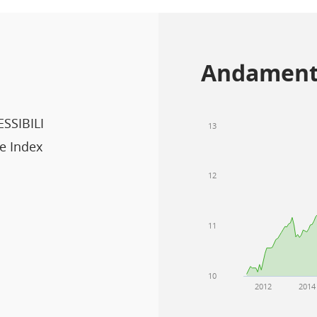
Andament
SSIBILI
13
e Index
12
11
10
2012
2014