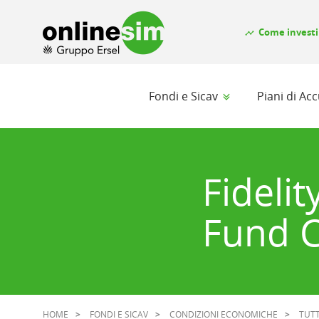
Come investi
timeline
Fondi e Sicav
Piani di A
Fideli
Fund C
HOME
FONDI E SICAV
CONDIZIONI ECONOMICHE
TUTT