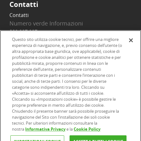
Contatti
Contatti
Numero verde Informazioni
800 097 097
Email
Questo sito utilizza cookie tecnici, per offrire una migliore
esperienza di navigazione, e, previo consenso dell’utente (o
info@onlinesim.it
altra appropriata base giuridica, ove applicabile), cookie di
profilazione e cookie analitici per ottenere statistiche e per
pubblicità mirata, proporre contenuti in linea con le
Social
preferenze dell’utente, personalizzare contenuti
pubblicitari di terze parti e consentire l’interazione con i
social, anche di terze parti. I consensi per le diverse
categorie sono indipendenti tra loro. Cliccando su
«Accetta» si acconsente all’utilizzo di tutti i cookie.
©2026 Online SIM, società del gruppo bancario ERSEL - P.IVA
Cliccando su «Impostazioni cookie» è possibile gestire le
proprie preferenze in merito all’utilizzo dei cookie.
12927410154
Chiudendo il presente banner sarà possibile proseguire la
navigazione del Sito con l’installazione dei soli cookie
tecnici. Per ulteriori informazioni consultare la
|
|
|
Informazioni legali
Dichiarazione di accessibilità
Privacy
nostra
Informativa Privacy
e la
Cookie Policy
|
|
|
|
Cookie
Arbitro ACF
Reclami
Firma digitale
FAQ e Sicurezza